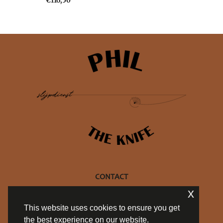
€
116,50
CONTACT
x
+32 470 10 27 69
This website uses cookies to ensure you get
info@philtheknife.be
the best experience on our website.
BE 0754.714.537