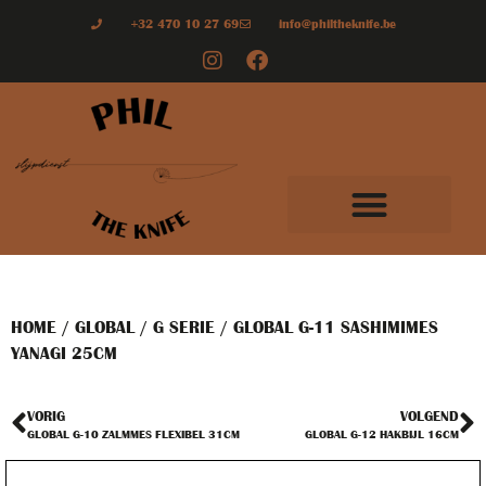
+32 470 10 27 69
info@philtheknife.be
HOME
/
GLOBAL
/
G SERIE
/ GLOBAL G-11 SASHIMIMES
YANAGI 25CM
VORIG
VOLGEND
GLOBAL G-10 ZALMMES FLEXIBEL 31CM
GLOBAL G-12 HAKBIJL 16CM