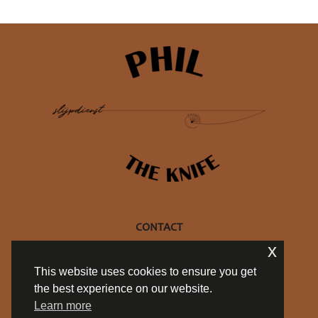
CONTACT
x
+32 470 10 27 69
This website uses cookies to ensure you get
info@philtheknife.be
the best experience on our website.
BE 0754.714.537
Learn more
Privacy policy