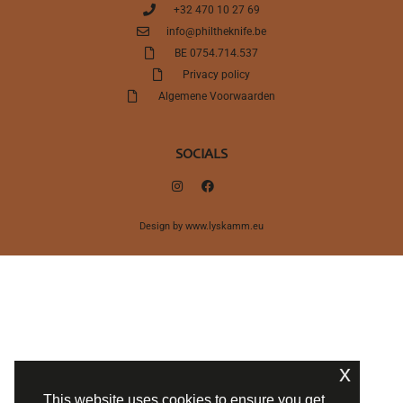
+32 470 10 27 69
info@philtheknife.be
BE 0754.714.537
Privacy policy
Algemene Voorwaarden
SOCIALS
Design by
www.lyskamm.eu
x
This website uses cookies to ensure you get