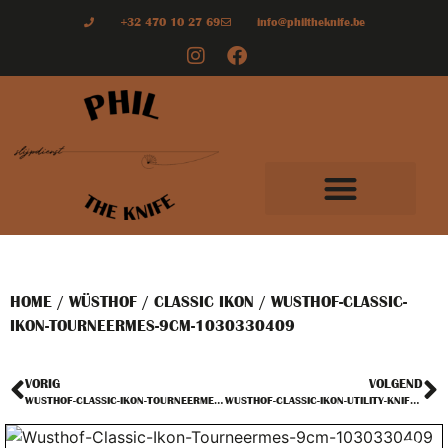
+32 470 10 27 69
info@philtheknife.be
HOME
/
WÜSTHOF
/
CLASSIC IKON
/ WUSTHOF-CLASSIC-
IKON-TOURNEERMES-9CM-1030330409
VORIG
VOLGEND
WUSTHOF-CLASSIC-IKON-TOURNEERMES-8CM-1030333208
WUSTHOF-CLASSIC-IKON-UTILITY-KNIFE-12CM-1030330412