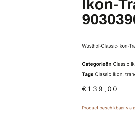
Ikon-T
903039
Wusthof-Classic-Ikon-Tr
Categorieën
Classic I
Tags
Classic Ikon
,
tran
€
139,00
Product beschikbaar via a