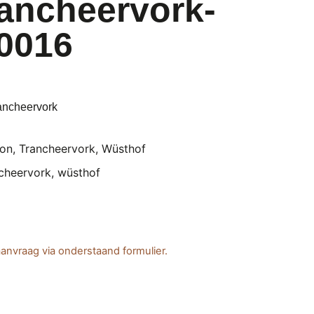
rancheervork-
0016
ancheervork
kon
,
Trancheervork
,
Wüsthof
cheervork
,
wüsthof
anvraag via onderstaand formulier.