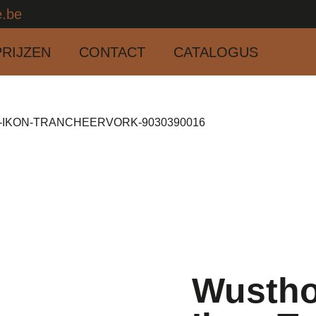
e.be
PRIJZEN
CONTACT
CATALOGUS
-IKON-TRANCHEERVORK-9030390016
Wustho