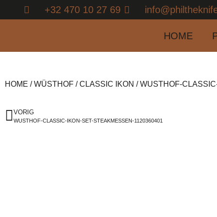
+32 470 10 27 69
info@philtheknif
HOME
HOME
/
WÜSTHOF
/
CLASSIC IKON
/ WUSTHOF-CLASSIC
VORIG
WUSTHOF-CLASSIC-IKON-SET-STEAKMESSEN-1120360401