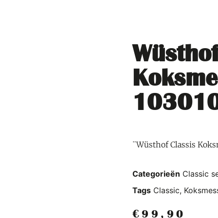
Wüsthof
Koksme
10301
¨Wüsthof Classis Kok
Categorieën
Classic s
Tags
Classic
,
Koksmes
€
99,90