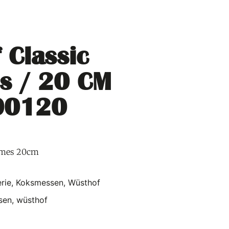
 Classic
s / 20 CM
00120
smes 20cm
erie
,
Koksmessen
,
Wüsthof
sen
,
wüsthof