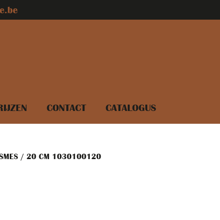
e.be
RIJZEN
CONTACT
CATALOGUS
KSMES / 20 CM 1030100120