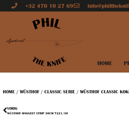
+32 470 10 27 69
info@philtheknif
HOME
P
HOME
/
WÜSTHOF
/
CLASSIC SERIE
/ WÜSTHOF CLASSIC KO
VORIG
WÜSTHOF MAGNEET STRIP 30CM 7221/30