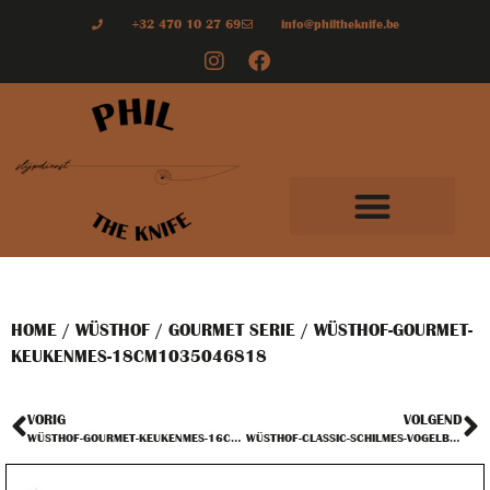
+32 470 10 27 69
info@philtheknife.be
HOME
/
WÜSTHOF
/
GOURMET SERIE
/ WÜSTHOF-GOURMET-
KEUKENMES-18CM1035046818
VORIG
VOLGEND
WÜSTHOF-GOURMET-KEUKENMES-16CM-1035046816
WÜSTHOF-CLASSIC-SCHILMES-VOGELBEK-7CM-1030102207