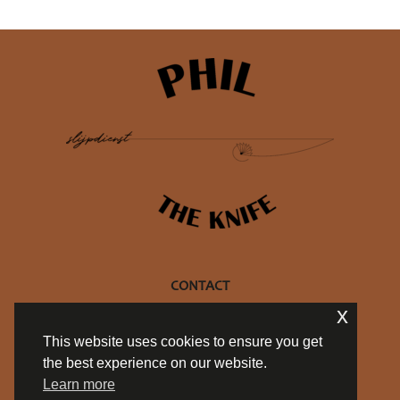
CONTACT
x
+32 470 10 27 69
This website uses cookies to ensure you get
info@philtheknife.be
the best experience on our website.
BE 0754.714.537
Learn more
Privacy policy