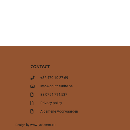
CONTACT
+32 470 10 27 69
info@philtheknife.be
BE 0754.714.537
Privacy policy
Algemene Voorwaarden
Design by
www.lyskamm.eu