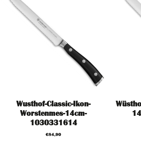
Wusthof-Classic-Ikon-
Wüstho
Worstenmes-14cm-
1
1030331614
€
84,90