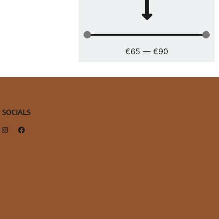
€
65
—
€
90
SOCIALS