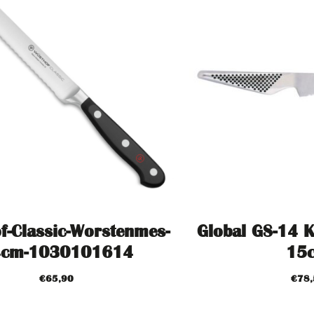
f-Classic-Worstenmes-
Global GS-14 K
4cm-1030101614
15
€
65,90
€
78