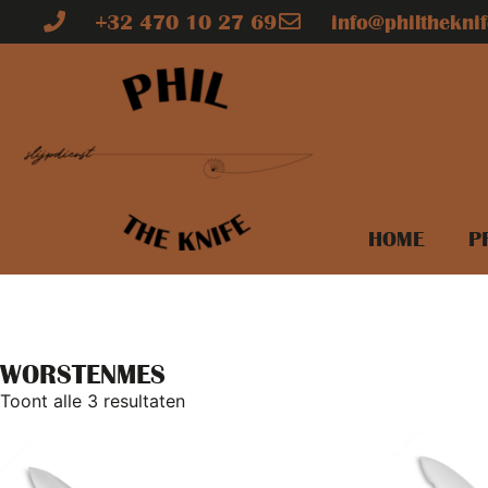
+32 470 10 27 69
info@philtheknif
HOME
P
WORSTENMES
Toont alle 3 resultaten