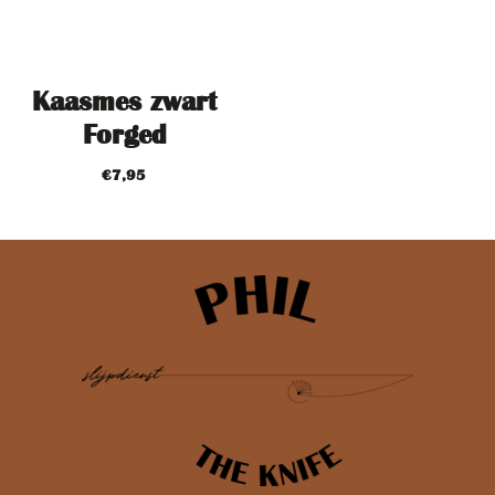
Kaasmes zwart
Forged
€
7,95