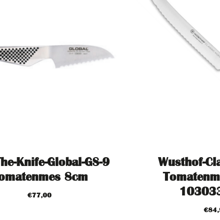
The-Knife-Global-GS-9
Wusthof-Cla
omatenmes 8cm
Tomatenm
10303
€
77,00
€
84