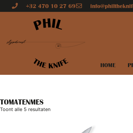
+32 470 10 27 69
info@philtheknif
HOME
P
TOMATENMES
Toont alle 5 resultaten