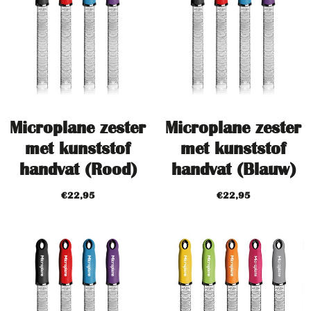
Microplane zester
Microplane zester
met kunststof
met kunststof
handvat (Rood)
handvat (Blauw)
€
22,95
€
22,95