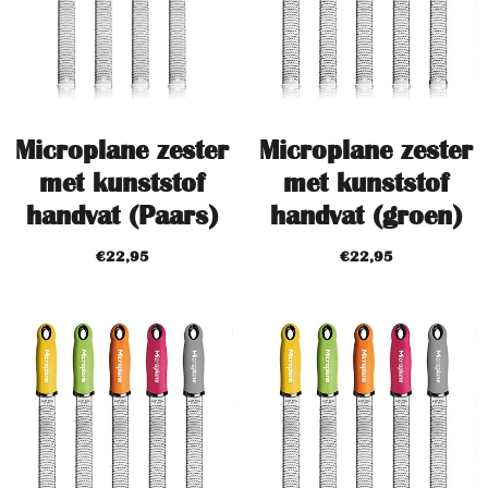
Microplane zester
Microplane zester
met kunststof
met kunststof
handvat (Paars)
handvat (groen)
€
22,95
€
22,95