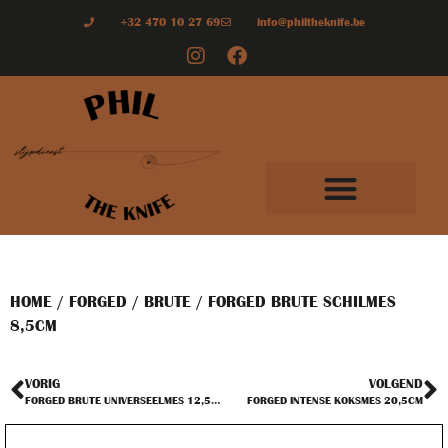
+32 470 10 27 69
info@philtheknife.be
HOME
/
FORGED
/
BRUTE
/ FORGED BRUTE SCHILMES
8,5CM
VORIG
VOLGEND
FORGED BRUTE UNIVERSEELMES 12,5CM
FORGED INTENSE KOKSMES 20,5CM