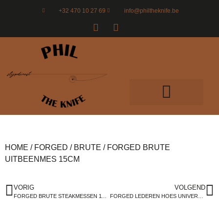
+32 470 10 27 69
info@philtheknife.be
HOME
/
FORGED
/
BRUTE
/ FORGED BRUTE
UITBEENMES 15CM
VORIG
VOLGEND
FORGED BRUTE STEAKMESSEN 11.5CM X4
FORGED LEDEREN HOES UNIVERSEELMES 12,5CM