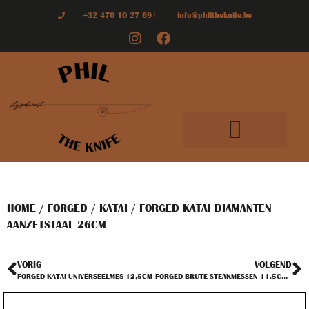
+32 470 10 27 69
info@philtheknife.be
HOME
/
FORGED
/
KATAI
/ FORGED KATAI DIAMANTEN
AANZETSTAAL 26CM
VORIG
VOLGEND
FORGED KATAI UNIVERSEELMES 12,5CM
FORGED BRUTE STEAKMESSEN 11.5CM X4