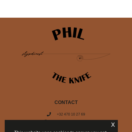
CONTACT
+32 470 10 27 69
info@philtheknife.be
x
BE 0754.714.537