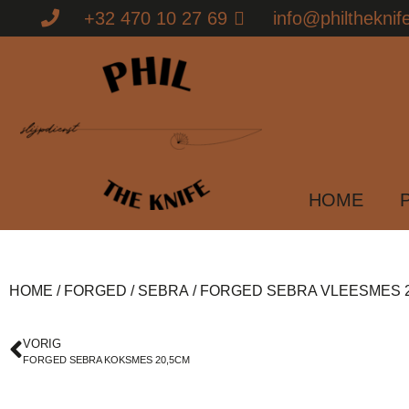
+32 470 10 27 69
info@philtheknif
HOME
HOME
/
FORGED
/
SEBRA
/ FORGED SEBRA VLEESMES 
VORIG
FORGED SEBRA KOKSMES 20,5CM