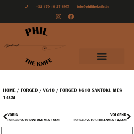
+32 470 10 27 69
info@philtheknife.be
HOME
/
FORGED
/
VG10
/ FORGED VG10 SANTOKU MES
14CM
VORIG
VOLGEND
FORGED VG10 SANTOKU MES 18CM
FORGED VG10 UITBEENMES 12,5CM