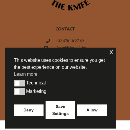
CONTACT
+32 470 10 27 69
info@philtheknife.be
x
BE 0754.714.537
This website uses cookies to ensure you get
Privacy policy
the best experience on our website.
Algemene Voorwaarden
Learn more
Technical
Technical
SOCIALS
Marketing
Marketing
Save
Deny
Allow
Design by
www.lyskamm.eu
Settings