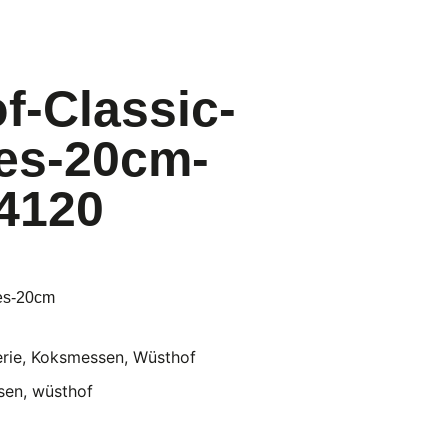
f-Classic-
es-20cm-
4120
es-20cm
erie
,
Koksmessen
,
Wüsthof
sen
,
wüsthof