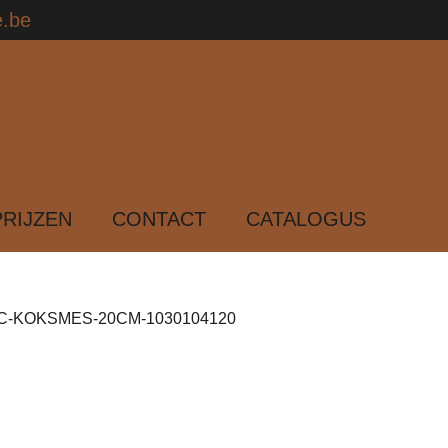
e.be
PRIJZEN
CONTACT
CATALOGUS
C-KOKSMES-20CM-1030104120