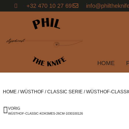
+32 470 10 27 69
info@philtheknif
HOME
HOME
/
WÜSTHOF
/
CLASSIC SERIE
/ WÜSTHOF-CLASSI
VORIG
WÜSTHOF-CLASSIC-KOKSMES-26CM-1030100126