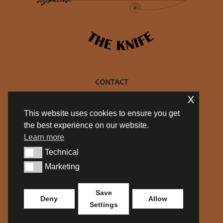
CONTACT
x
+32 470 10 27 69
This website uses cookies to ensure you get
info@philtheknife.be
the best experience on our website.
BE 0754.714.537
Learn more
Privacy policy
Technical
Algemene Voorwaarden
Technical
Marketing
Marketing
SOCIALS
Save
Deny
Allow
Settings
Design by
www.lyskamm.eu