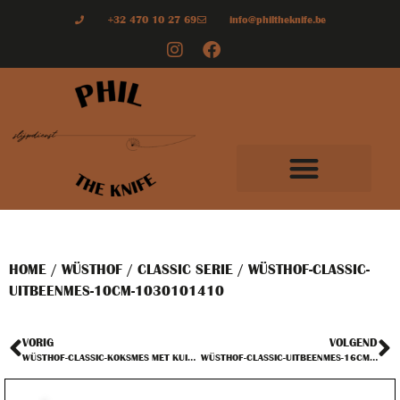
+32 470 10 27 69
info@philtheknife.be
HOME
/
WÜSTHOF
/
CLASSIC SERIE
/ WÜSTHOF-CLASSIC-
UITBEENMES-10CM-1030101410
VORIG
VOLGEND
WÜSTHOF-CLASSIC-KOKSMES MET KUILTJES-20CM-1030100220
WÜSTHOF-CLASSIC-UITBEENMES-16CM-1030101416