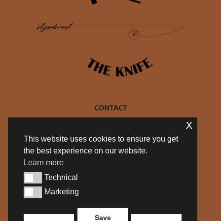
CONTACT
x
+32 470 10 27 69
This website uses cookies to ensure you get
info@philtheknife.be
the best experience on our website.
BE 0754.714.537
Learn more
Privacy policy
Technical
Algemene Voorwaarden
Technical
Marketing
Marketing
SOCIALS
Save