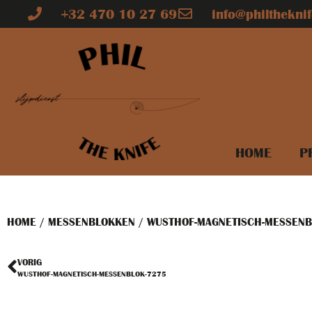
+32 470 10 27 69
info@philtheknif
HOME
P
HOME
/
MESSENBLOKKEN
/ WUSTHOF-MAGNETISCH-MESSENB
VORIG
WUSTHOF-MAGNETISCH-MESSENBLOK-7275