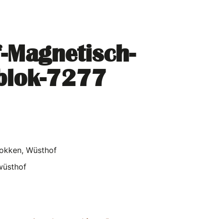
-Magnetisch-
blok-7277
okken
,
Wüsthof
wüsthof