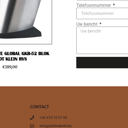
Telefoonnummer
Uw bericht
FE GLOBAL GKB-52 BLOK
OT KLEIN RVS
€
189,00
CONTACT
+32 470 10 27 69
info@philtheknife.be