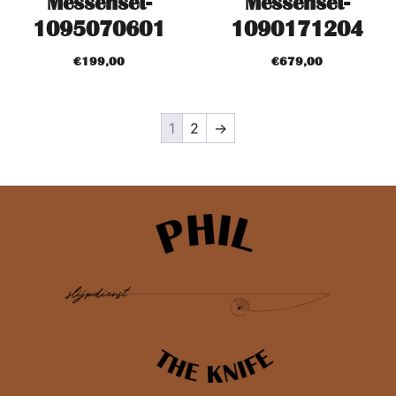
Messenset-
Messenset-
1095070601
1090171204
€
199,00
€
679,00
1
2
→