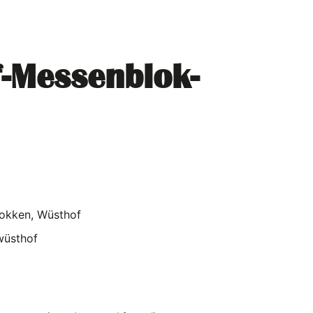
-Messenblok-
okken
,
Wüsthof
wüsthof