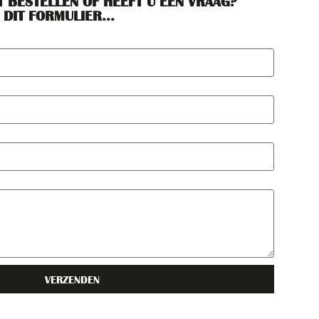
T BESTELLEN OF HEEFT U EEN VRAAG?
 DIT FORMULIER...
VERZENDEN