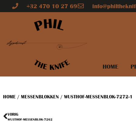
+32 470 10 27 69
info@philtheknif
HOME
P
HOME
/
MESSENBLOKKEN
/ WUSTHOF-MESSENBLOK-7272-1
VORIG
WUSTHOF-MESSENBLOK-7262